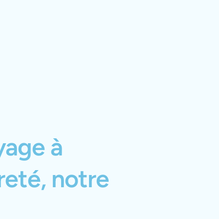
yage à
eté, notre