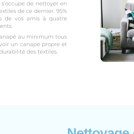
s’occupe de nettoyer en
xtiles de ce dernier. 95%
ls de vos amis à quatre
ents.
 canapé au minimum tous
avoir un canapé propre et
urabilité des textiles.
Nettoyage